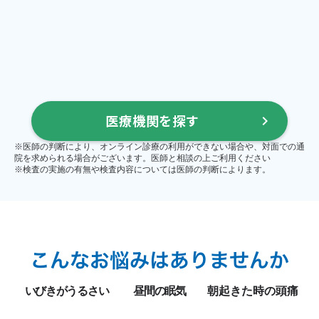
医療機関を探す
keyboard_arrow_right
※医師の判断により、オンライン診療の利用ができない場合や、対面での通
院を求められる場合がございます。医師と相談の上ご利用ください
※検査の実施の有無や検査内容については医師の判断によります。
こんなお悩みはありませんか
いびきがうるさい
昼間の眠気
朝起きた時の頭痛